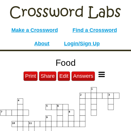
Make a Crossword
Find a Crossword
About
Login/Sign Up
Food
Print
Share
Edit
Answers
1
2
3
4
5
6
7
8
9
10
11