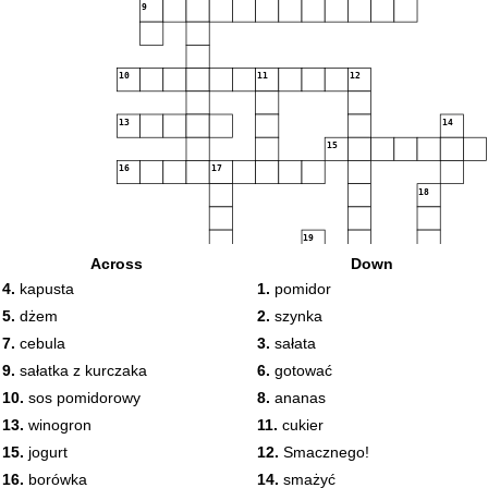
9
10
11
12
13
14
15
16
17
18
19
Across
Down
20
4.
kapusta
1.
pomidor
5.
dżem
2.
szynka
21
7.
cebula
3.
sałata
9.
sałatka z kurczaka
6.
gotować
10.
sos pomidorowy
8.
ananas
13.
winogron
11.
cukier
15.
jogurt
12.
Smacznego!
16.
borówka
14.
smażyć