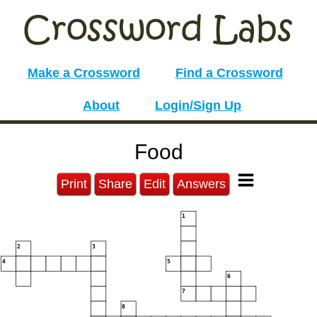
Make a Crossword
Find a Crossword
About
Login/Sign Up
Food
Print
Share
Edit
Answers
1
2
3
4
5
6
7
8