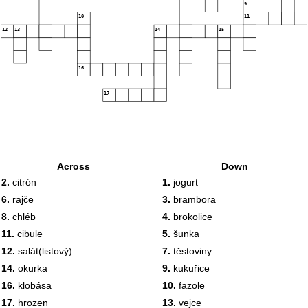
9
10
11
12
13
14
15
16
17
Across
Down
2.
citrón
1.
jogurt
6.
rajče
3.
brambora
8.
chléb
4.
brokolice
11.
cibule
5.
šunka
12.
salát(listový)
7.
těstoviny
14.
okurka
9.
kukuřice
16.
klobása
10.
fazole
17.
hrozen
13.
vejce