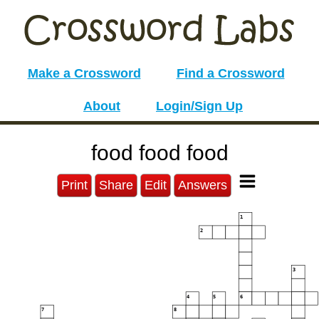
Make a Crossword
Find a Crossword
About
Login/Sign Up
food food food
Print
Share
Edit
Answers
1
2
3
4
5
6
7
8