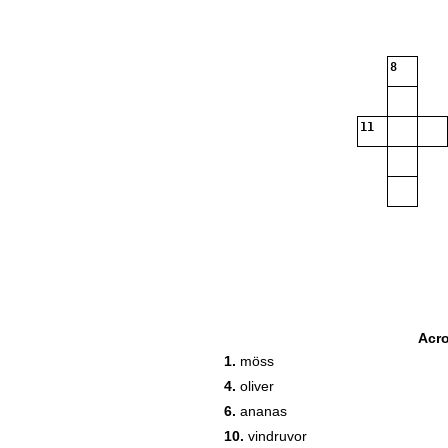
8
11
Acr
1.
möss
4.
oliver
6.
ananas
10.
vindruvor