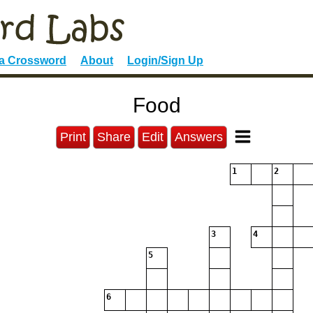
 a Crossword
About
Login/Sign Up
Food
Print
Share
Edit
Answers
1
2
3
4
5
6