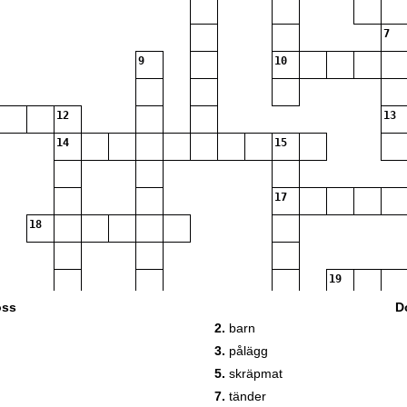
7
9
10
12
13
14
15
17
18
19
oss
D
2.
barn
20
3.
pålägg
5.
skräpmat
7.
tänder