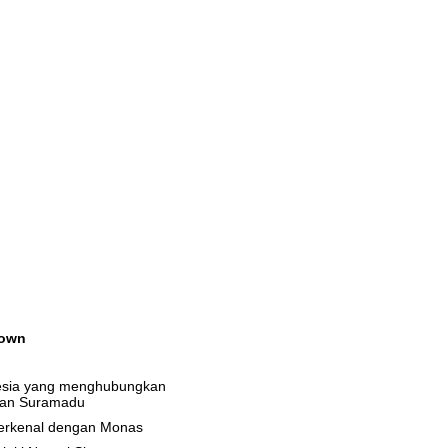
own
15
nesia yang menghubungkan
tan Suramadu
terkenal dengan Monas