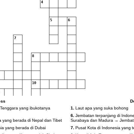
4
5
6
7
8
10
13
oss
D
 Tenggara yang ibukotanya
1.
Laut apa yang suka bohong
6.
Jembatan terpanjang di Indo
a yang berada di Nepal dan Tibet
Surabaya dan Madura → Jemba
nia yang berada di Dubai
7.
Pusat Kota di Indonesia yang 
18
19