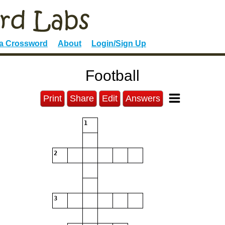
 a Crossword
About
Login/Sign Up
Football
Print
Share
Edit
Answers
1
2
3