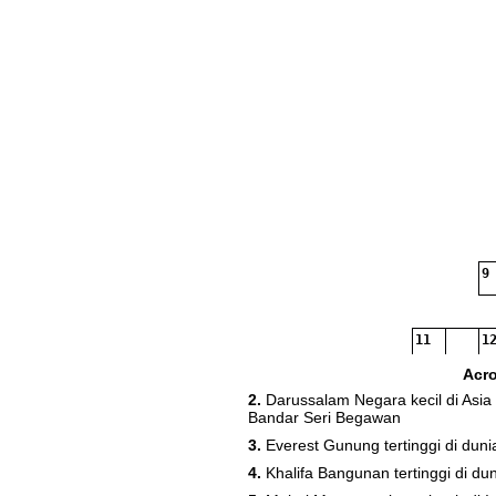
9
11
12
Acr
2.
Darussalam Negara kecil di Asia
14
Bandar Seri Begawan
16
3.
Everest Gunung tertinggi di duni
4.
Khalifa Bangunan tertinggi di du
17