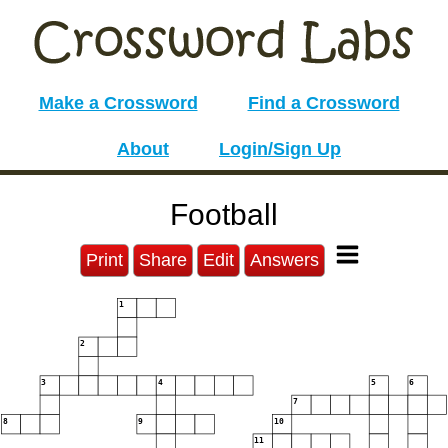
Make a Crossword
Find a Crossword
About
Login/Sign Up
Football
Print
Share
Edit
Answers
1
2
3
4
5
6
7
8
9
10
11