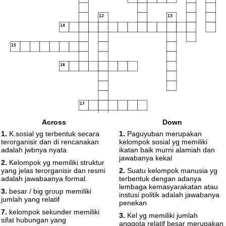
12
13
14
15
16
17
Across
Down
1.
K.sosial yg terbentuk secara
1.
Paguyuban merupakan
terorganisir dan di rencanakan
kelompok sosial yg memiliki
adalah jwbnya nyata
ikatan baik murni alamiah dan
jawabanya kekal
2.
Kelompok yg memiliki struktur
yang jelas terorganisir dan resmi
2.
Suatu kelompok manusia yg
adalah jawabaanya formal.
terbentuk dengan adanya
lembaga kemasyarakatan atau
3.
besar / big group memiliki
instusi politik adalah jawabanya
jumlah yang relatif
penekan
7.
kelompok sekunder memiliki
3.
Kel yg memiliki jumlah
sifat hubungan yang
anggota relatif besar merupakan