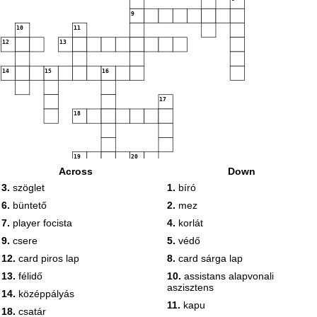
9
10
11
12
13
14
15
16
17
18
19
20
Across
Down
3.
szöglet
1.
bíró
6.
büntető
2.
mez
7.
player focista
4.
korlát
9.
csere
5.
védő
12.
card piros lap
8.
card sárga lap
13.
félidő
10.
assistans alapvonali
aszisztens
14.
középpályás
11.
kapu
18.
csatár