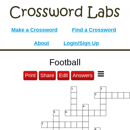
Make a Crossword
Find a Crossword
About
Login/Sign Up
Football
Print
Share
Edit
Answers
1
2
3
4
5
6
7
8