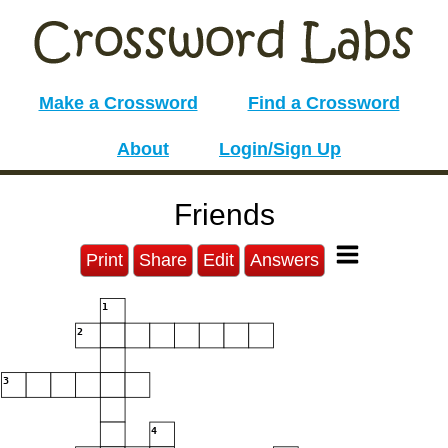
Make a Crossword
Find a Crossword
About
Login/Sign Up
Friends
Print
Share
Edit
Answers
1
2
3
4