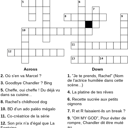
5
6
7
8
9
10
11
12
13
14
Across
Down
2.
Où s'en va Marcel ?
1.
"Je te prends, Rachel" (Nom
de l'actrice humiliée dans cette
3.
Goodbye Chandler ? Bing
scène...)
5.
Cheffe, oui cheffe ! Du déjà vu
4.
La platine de tes rêves
dans sa cuisine...
6.
Recette sucrée aux petits
8.
Rachel's childhood dog
oignons
10.
BD d'un ado paléo mégalo
7.
R et R faisaient-ils un break ?
11.
Co-créatrice de la série
9.
"OH MY GOD", Pour éviter de
rompre, Chandler dit être muté
12.
Son prix n'a d'égal que La
au...
Fontaine