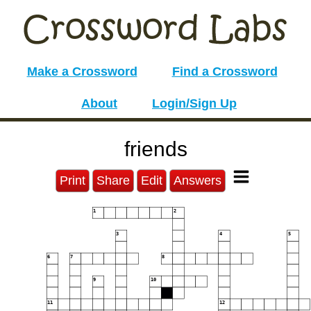
Make a Crossword
Find a Crossword
About
Login/Sign Up
friends
Print
Share
Edit
Answers
1
2
3
4
5
6
7
8
9
10
11
12