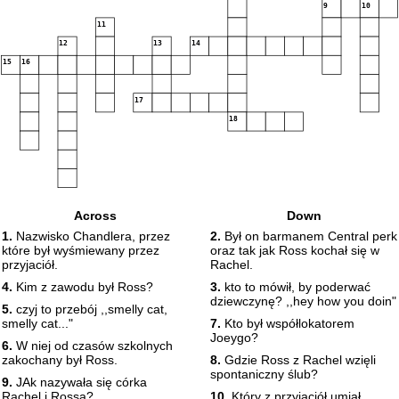
9
10
11
12
13
14
15
16
17
18
Across
Down
1.
Nazwisko Chandlera, przez
2.
Był on barmanem Central perk
które był wyśmiewany przez
oraz tak jak Ross kochał się w
przyjaciół.
Rachel.
4.
Kim z zawodu był Ross?
3.
kto to mówił, by poderwać
dziewczynę? ,,hey how you doin"
5.
czyj to przebój ,,smelly cat,
smelly cat..."
7.
Kto był współlokatorem
Joeygo?
6.
W niej od czasów szkolnych
zakochany był Ross.
8.
Gdzie Ross z Rachel wzięli
spontaniczny ślub?
9.
JAk nazywała się córka
Rachel i Rossa?
10.
Który z przyjaciół umiał