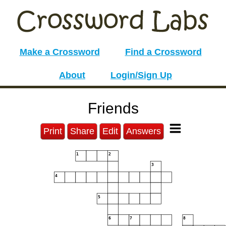
Make a Crossword
Find a Crossword
About
Login/Sign Up
Friends
Print
Share
Edit
Answers
1
2
3
4
5
6
7
8