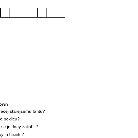
own
ecej starejšemu fantu?
o poklicu?
 se je Joey zaljubil?
y in hišnik ?