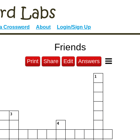
 a Crossword
About
Login/Sign Up
Friends
Print
Share
Edit
Answers
1
3
4