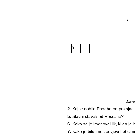
7
9
Acr
2.
Kaj je dobila Phoebe od pokojne
5.
Slavni stavek od Rossa je?
6.
Kako se je imenoval lik, ki ga je i
7.
Kako je bilo ime Joeyjevi hot cim