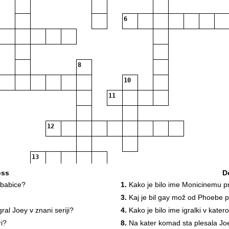
6
8
10
11
12
13
oss
D
 babice?
1.
Kako je bilo ime Monicinemu pr
3.
Kaj je bil gay mož od Phoebe p
14
15
gral Joey v znani seriji?
4.
Kako je bilo ime igralki v katero
ri?
8.
Na kater komad sta plesala Joe