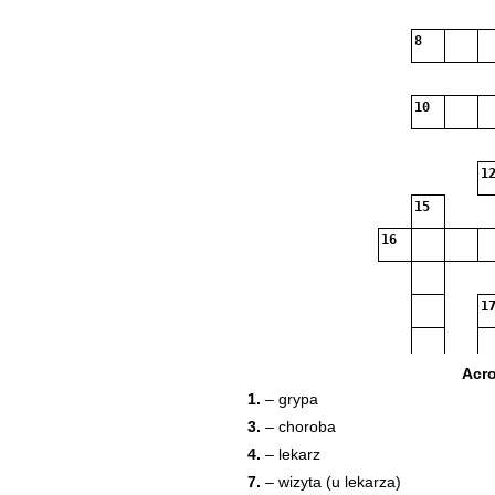
8
10
12
15
16
17
Acr
1.
– grypa
3.
– choroba
4.
– lekarz
26
7.
– wizyta (u lekarza)