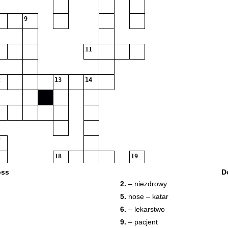
9
11
13
14
18
19
oss
D
2.
– niezdrowy
21
22
5.
nose – katar
24
25
6.
– lekarstwo
27
9.
– pacjent