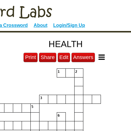
 a Crossword
About
Login/Sign Up
HEALTH
Print
Share
Edit
Answers
1
2
3
5
6