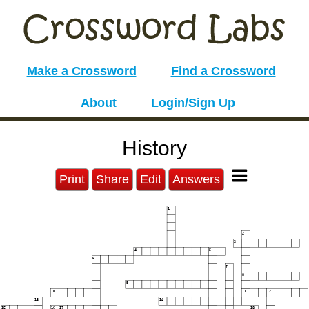
Make a Crossword
Find a Crossword
About
Login/Sign Up
History
Print
Share
Edit
Answers
1
2
3
4
5
6
7
8
9
10
11
12
13
14
15
16
17
18