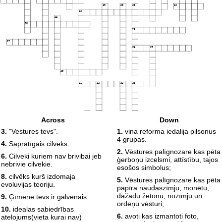
19
20
21
22
23
24
25
26
27
28
29
30
31
32
33
34
35
Across
Down
36
3.
"Vestures tevs".
1.
vina reforma iedalija pilsonus
37
4 grupas.
4.
Sapratīgais cilvēks.
38
2.
Vēstures palīgnozare kas pēta
6.
Cilveki kuriem nav brivibai jeb
ģerboņu izcelsmi, attīstību, tajos
nebrivie cilvekie.
esošos simbolus;
8.
cilvēks kurš izdomaja
5.
Vēstures palīgnozare kas pēta
evoluvijas teoriju.
papīra naudaszīmju, monētu,
dažādu žetonu, nozīmju un
9.
Ģīmenē tēvs ir galvēnais.
ordeņu vēsturi;
10.
idealas sabiedrības
6.
avoti kas izmantoti foto,
atelojums(vieta kurai nav)