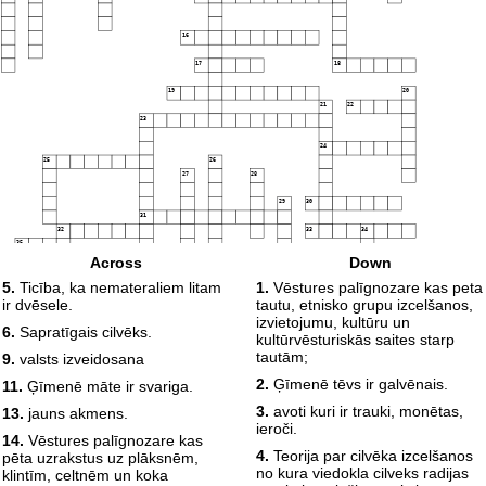
16
17
18
19
20
21
22
23
24
25
26
27
28
29
30
31
32
33
34
35
Across
Down
5.
Ticība, ka nemateraliem litam
1.
Vēstures palīgnozare kas peta
36
ir dvēsele.
tautu, etnisko grupu izcelšanos,
izvietojumu, kultūru un
6.
Sapratīgais cilvēks.
kultūrvēsturiskās saites starp
tautām;
9.
valsts izveidosana
2.
Ģīmenē tēvs ir galvēnais.
11.
Ģīmenē māte ir svariga.
3.
avoti kuri ir trauki, monētas,
13.
jauns akmens.
ieroči.
14.
Vēstures palīgnozare kas
4.
Teorija par cilvēka izcelšanos
pēta uzrakstus uz plāksnēm,
no kura viedokla cilveks radijas
klintīm, celtnēm un koka