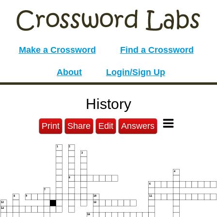
Make a Crossword
Find a Crossword
About
Login/Sign Up
History
Print
Share
Edit
Answers
1
2
3
4
5
6
7
8
9
10
11
12
13
14
15