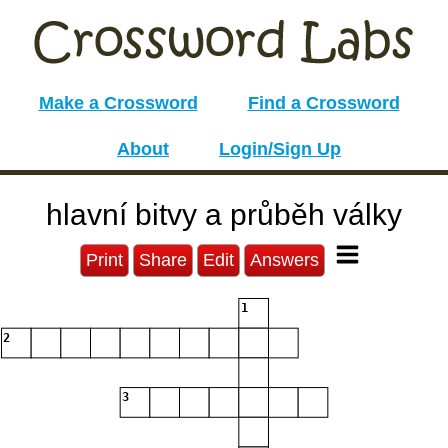
Make a Crossword
Find a Crossword
About
Login/Sign Up
hlavní bitvy a průběh války
Print
Share
Edit
Answers
1
2
3