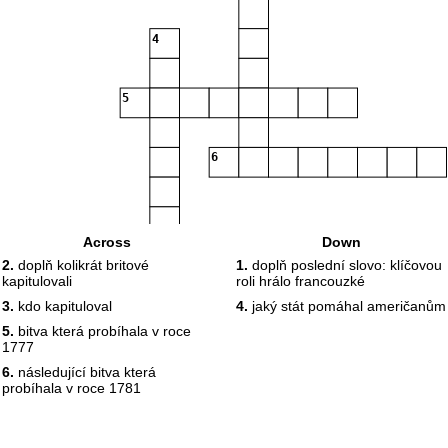
4
5
6
Across
Down
2.
doplň kolikrát britové
1.
doplň poslední slovo: klíčovou
kapitulovali
roli hrálo francouzké
3.
kdo kapituloval
4.
jaký stát pomáhal američanům
5.
bitva která probíhala v roce
1777
6.
následující bitva která
probíhala v roce 1781