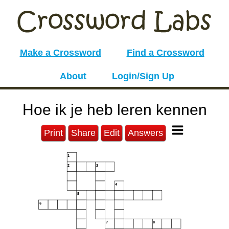
Make a Crossword
Find a Crossword
About
Login/Sign Up
Hoe ik je heb leren kennen
Print
Share
Edit
Answers
1
2
3
4
5
6
7
8