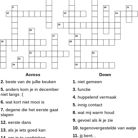
9
10
11
12
13
14
15
16
17
18
19
20
21
22
23
24
25
Across
Down
2.
beste van de jullie keuken
1.
niet gemeen
26
5.
anders kom je in december
3.
functie
niet langs :(
4.
huppelend vermaak
6.
wat kort niet mooi is
5.
innig contact
7.
degene die het eerste gaat
8.
wat mij warm houd
slapen
9.
gevoel als ik je zie
12.
eerste dans
10.
tegenovergestelde van watje
13.
als je iets goed kan
11.
jij bent...
14.
om in te verdrinken