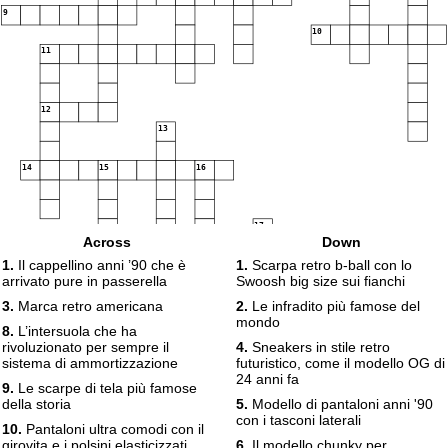
9
10
11
12
13
14
15
16
17
Across
Down
1.
Il cappellino anni ’90 che è
1.
Scarpa retro b-ball con lo
18
arrivato pure in passerella
Swoosh big size sui fianchi
3.
Marca retro americana
2.
Le infradito più famose del
mondo
8.
L’intersuola che ha
rivoluzionato per sempre il
4.
Sneakers in stile retro
sistema di ammortizzazione
futuristico, come il modello OG di
24 anni fa
9.
Le scarpe di tela più famose
della storia
5.
Modello di pantaloni anni '90
con i tasconi laterali
10.
Pantaloni ultra comodi con il
girovita e i polsini elasticizzati
6.
Il modello chunky per