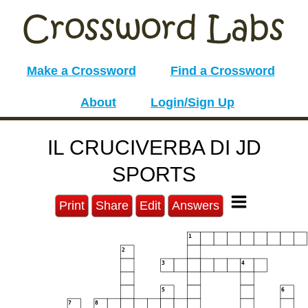
Make a Crossword
Find a Crossword
About
Login/Sign Up
IL CRUCIVERBA DI JD
SPORTS
Print
Share
Edit
Answers
1
2
3
4
5
6
7
8