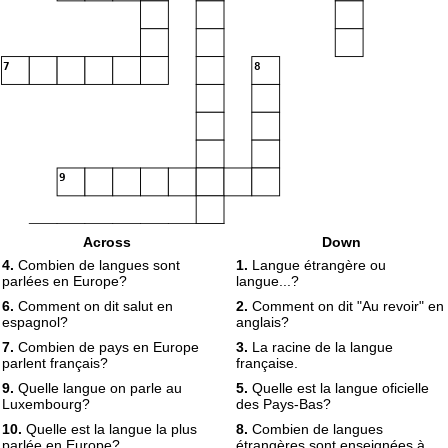
7
8
9
10
Across
Down
4.
Combien de langues sont
1.
Langue étrangère ou
parlées en Europe?
langue...?
6.
Comment on dit salut en
2.
Comment on dit "Au revoir" en
espagnol?
anglais?
7.
Combien de pays en Europe
3.
La racine de la langue
parlent français?
française.
9.
Quelle langue on parle au
5.
Quelle est la langue oficielle
Luxembourg?
des Pays-Bas?
10.
Quelle est la langue la plus
8.
Combien de langues
parlée en Europe?
étrangères sont enseignées à