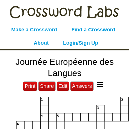
Make a Crossword
Find a Crossword
About
Login/Sign Up
Journée Européenne des
Langues
Print
Share
Edit
Answers
1
2
3
4
5
6