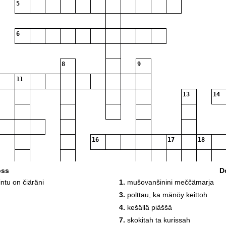
5
6
8
9
11
13
14
16
17
18
oss
D
ntu on čiäräni
1.
mušovanšinini meččämarja
3.
polttau, ka mänöy keittoh
4.
kešällä piäššä
7.
skokitah ta kurissah