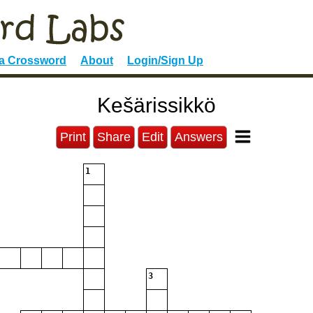
 a Crossword
About
Login/Sign Up
Kešärissikkö
Print
Share
Edit
Answers
1
3