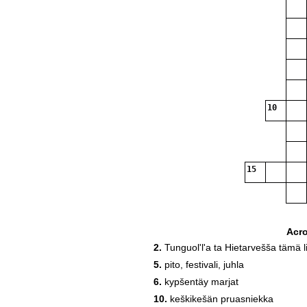
10
15
Acr
2.
Tunguol'l'a ta Hietarvešša tämä li
19
5.
pito, festivali, juhla
6.
kypšentäy marjat
10.
keškikešän pruasniekka