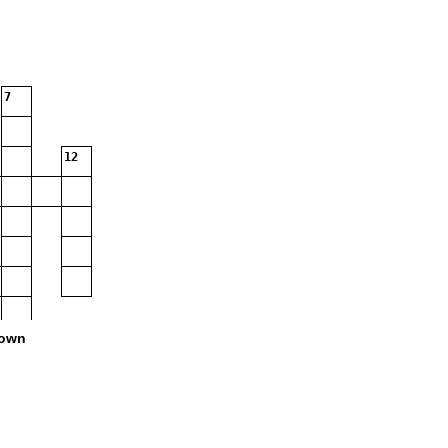
7
12
own