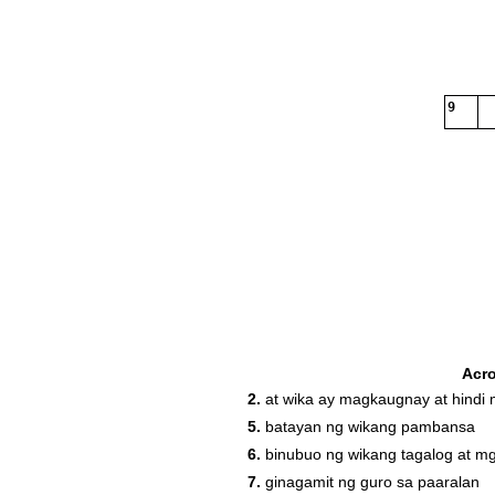
9
Acr
2.
at wika ay magkaugnay at hindi 
5.
batayan ng wikang pambansa
6.
binubuo ng wikang tagalog at mg
7.
ginagamit ng guro sa paaralan