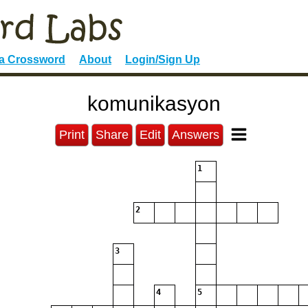
 a Crossword
About
Login/Sign Up
komunikasyon
Print
Share
Edit
Answers
1
2
3
4
5