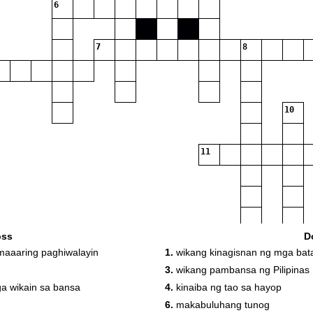
6
7
8
10
11
oss
D
maaaring paghiwalayin
1.
wikang kinagisnan ng mga bat
3.
wikang pambansa ng Pilipinas
a wikain sa bansa
4.
kinaiba ng tao sa hayop
6.
makabuluhang tunog