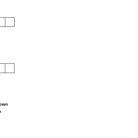
own
a