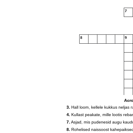
7
8
9
Acr
3.
Hall loom, kellele kukkus neljas r
4.
Kullast peakate, mille lootis reb
7.
Asjad, mis pudenesid augu kaudu 
8.
Rohelised naissoost kahepaiksed