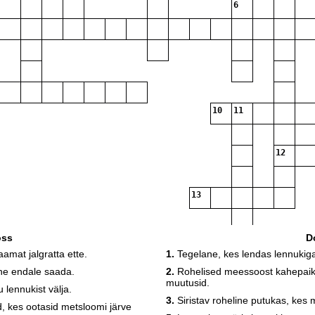
6
10
11
12
13
oss
D
aamat jalgratta ette.
1.
Tegelane, kes lendas lennukiga
ane endale saada.
2.
Rohelised meessoost kahepaikse
muutusid.
lennukist välja.
3.
Siristav roheline putukas, kes mä
, kes ootasid metsloomi järve