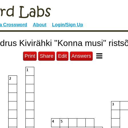
 a Crossword
About
Login/Sign Up
drus Kivirähki "Konna musi" rists
Print
Share
Edit
Answers
1
2
3
4
5