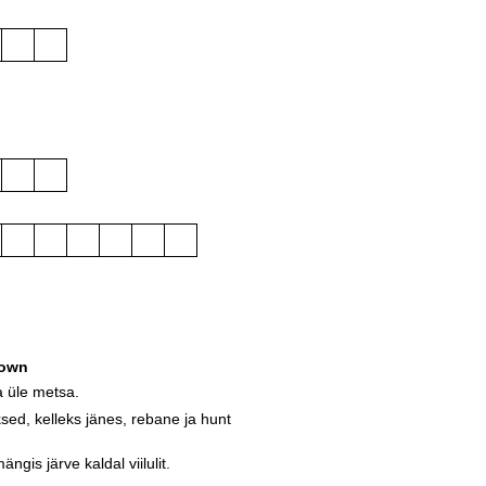
own
 üle metsa.
d, kelleks jänes, rebane ja hunt
ngis järve kaldal viilulit.