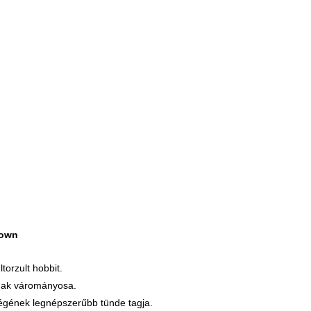
own
orzult hobbit.
ának várományosa.
égének legnépszerűbb tünde tagja.