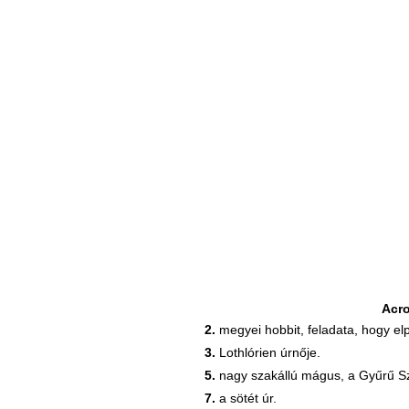
Acr
2.
megyei hobbit, feladata, hogy el
3.
Lothlórien úrnője.
5.
nagy szakállú mágus, a Gyűrű S
7.
a sötét úr.