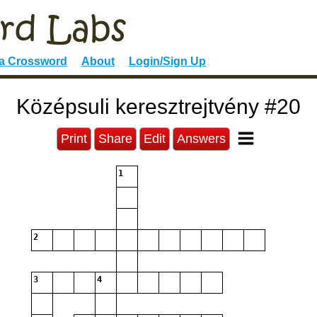
 a Crossword
About
Login/Sign Up
Középsuli keresztrejtvény #20
Print
Share
Edit
Answers
1
2
3
4