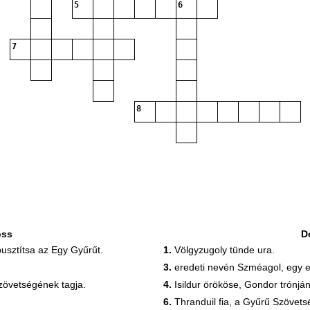
5
6
7
8
oss
D
pusztítsa az Egy Gyűrűt.
1.
Völgyzugoly tünde ura.
3.
eredeti nevén Szméagol, egy elt
zövetségének tagja.
4.
Isildur örököse, Gondor trónj
6.
Thranduil fia, a Gyűrű Szövets