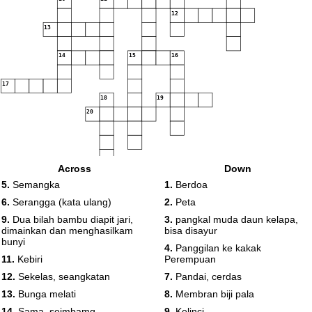
12
13
14
15
16
17
18
19
20
Across
Down
5.
Semangka
1.
Berdoa
6.
Serangga (kata ulang)
2.
Peta
9.
Dua bilah bambu diapit jari,
3.
pangkal muda daun kelapa,
dimainkan dan menghasilkam
bisa disayur
bunyi
4.
Panggilan ke kakak
11.
Kebiri
Perempuan
12.
Sekelas, seangkatan
7.
Pandai, cerdas
13.
Bunga melati
8.
Membran biji pala
14.
Sama, seimbamg
9.
Kelinci