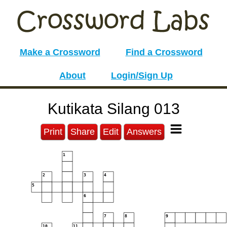
Make a Crossword
Find a Crossword
About
Login/Sign Up
Kutikata Silang 013
Print
Share
Edit
Answers
1
2
3
4
5
6
7
8
9
10
11