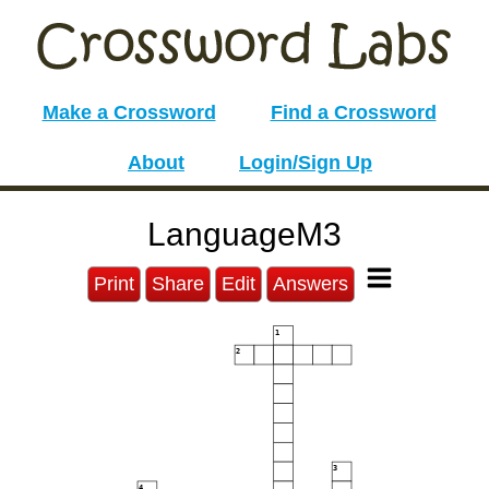
Make a Crossword
Find a Crossword
About
Login/Sign Up
LanguageM3
Print
Share
Edit
Answers
1
2
3
4