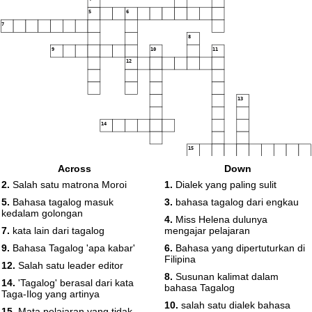
5
6
7
8
9
10
11
12
13
14
15
Across
Down
2.
Salah satu matrona Moroi
1.
Dialek yang paling sulit
5.
Bahasa tagalog masuk
3.
bahasa tagalog dari engkau
kedalam golongan
4.
Miss Helena dulunya
7.
kata lain dari tagalog
mengajar pelajaran
9.
Bahasa Tagalog 'apa kabar'
6.
Bahasa yang dipertuturkan di
Filipina
12.
Salah satu leader editor
8.
Susunan kalimat dalam
14.
'Tagalog' berasal dari kata
bahasa Tagalog
Taga-Ilog yang artinya
10.
salah satu dialek bahasa
15.
Mata pelajaran yang tidak