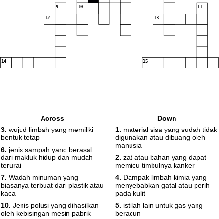
9
10
11
12
13
14
15
Across
Down
3.
wujud limbah yang memiliki
1.
material sisa yang sudah tidak
bentuk tetap
digunakan atau dibuang oleh
manusia
6.
jenis sampah yang berasal
dari makluk hidup dan mudah
2.
zat atau bahan yang dapat
terurai
memicu timbulnya kanker
7.
Wadah minuman yang
4.
Dampak limbah kimia yang
biasanya terbuat dari plastik atau
menyebabkan gatal atau perih
kaca
pada kulit
10.
Jenis polusi yang dihasilkan
5.
istilah lain untuk gas yang
oleh kebisingan mesin pabrik
beracun