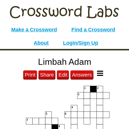
Make a Crossword
Find a Crossword
About
Login/Sign Up
Limbah Adam
Print
Share
Edit
Answers
1
2
3
4
5
6
7
8