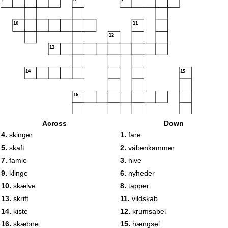
10
11
12
13
14
15
16
17
18
Across
Down
4.
skinger
1.
fare
5.
skaft
2.
våbenkammer
19
7.
famle
3.
hive
9.
klinge
6.
nyheder
10.
skælve
8.
tapper
13.
skrift
11.
vildskab
14.
kiste
12.
krumsabel
16.
skæbne
15.
hængsel