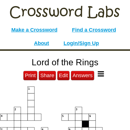
Make a Crossword
Find a Crossword
About
Login/Sign Up
Lord of the Rings
Print
Share
Edit
Answers
1
2
3
4
5
6
7
8
9