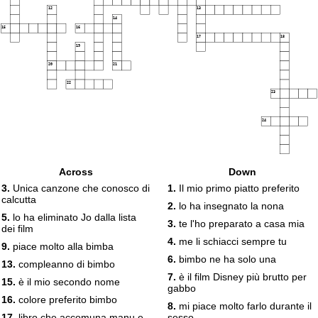
12
13
14
15
16
17
18
19
20
21
22
23
24
Across
Down
3.
Unica canzone che conosco di
1.
Il mio primo piatto preferito
calcutta
2.
lo ha insegnato la nona
5.
lo ha eliminato Jo dalla lista
3.
te l'ho preparato a casa mia
dei film
4.
me li schiacci sempre tu
9.
piace molto alla bimba
6.
bimbo ne ha solo una
13.
compleanno di bimbo
7.
è il film Disney più brutto per
15.
è il mio secondo nome
gabbo
16.
colore preferito bimbo
8.
mi piace molto farlo durante il
17.
libro che accomuna manu e
sesso