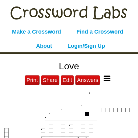
Make a Crossword
Find a Crossword
About
Login/Sign Up
Love
Print
Share
Edit
Answers
1
2
3
4
5
6
7
8
9
10
11