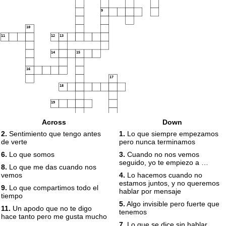
9
10
11
12
13
14
15
16
17
18
19
Across
Down
2.
Sentimiento que tengo antes
1.
Lo que siempre empezamos
de verte
pero nunca terminamos
6.
Lo que somos
3.
Cuando no nos vemos
seguido, yo te empiezo a …
8.
Lo que me das cuando nos
vemos
4.
Lo hacemos cuando no
estamos juntos, y no queremos
9.
Lo que compartimos todo el
hablar por mensaje
tiempo
5.
Algo invisible pero fuerte que
11.
Un apodo que no te digo
tenemos
hace tanto pero me gusta mucho
7.
Lo que se dice sin hablar