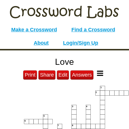
Make a Crossword
Find a Crossword
About
Login/Sign Up
Love
Print
Share
Edit
Answers
1
2
3
4
5
6
7
8