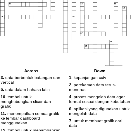
11
12
13
14
15
16
17
18
19
20
Across
Down
3.
data berbentuk batangan dan
1.
kepanjangan cctv
vertical
2.
perekaman data terus-
5.
data dalam bahasa latin
menerus
10.
tombol untuk
4.
proses mengolah data agar
menghubungkan slicer dan
format sesuai dengan kebutuhan
grafik
6.
aplikasi yang digunakan untuk
11.
menempatkan semua grafik
mengolah data
ke lembar dashboard
7.
untuk membuat grafik dari
menggunakan
data
15.
tombol untuk menambahkan