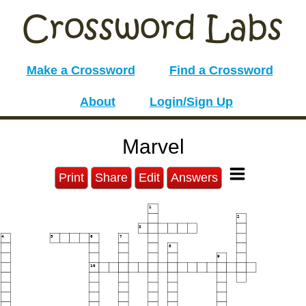
Make a Crossword
Find a Crossword
About
Login/Sign Up
Marvel
Print
Share
Edit
Answers
1
2
3
4
5
6
7
8
9
10