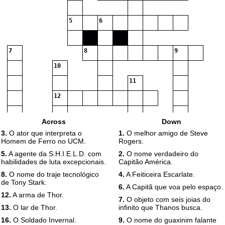
5
6
7
8
9
10
11
12
Across
Down
3.
O ator que interpreta o
1.
O melhor amigo de Steve
Homem de Ferro no UCM.
Rogers.
13
14
5.
A agente da S.H.I.E.L.D. com
2.
O nome verdadeiro do
habilidades de luta excepcionais.
Capitão América.
15
8.
O nome do traje tecnológico
4.
A Feiticeira Escarlate.
de Tony Stark.
16
6.
A Capitã que voa pelo espaço.
12.
A arma de Thor.
7.
O objeto com seis joias do
13.
O lar de Thor.
infinito que Thanos busca.
17
18
19
16.
O Soldado Invernal.
9.
O nome do guaxinim falante