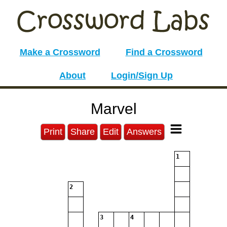
Make a Crossword
Find a Crossword
About
Login/Sign Up
Marvel
Print
Share
Edit
Answers
1
2
3
4