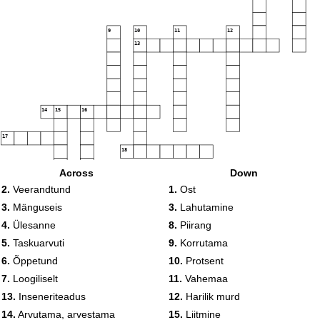
9
10
11
12
13
14
15
16
17
18
Across
Down
19
2.
Veerandtund
1.
Ost
20
3.
Mänguseis
3.
Lahutamine
4.
Ülesanne
8.
Piirang
5.
Taskuarvuti
9.
Korrutama
6.
Õppetund
10.
Protsent
7.
Loogiliselt
11.
Vahemaa
13.
Inseneriteadus
12.
Harilik murd
14.
Arvutama, arvestama
15.
Liitmine