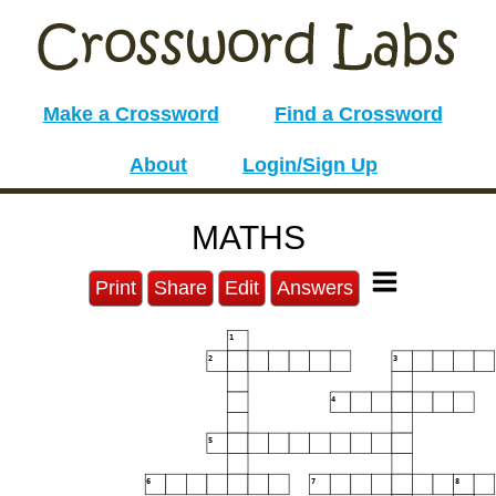
Make a Crossword
Find a Crossword
About
Login/Sign Up
MATHS
Print
Share
Edit
Answers
1
2
3
4
5
6
7
8