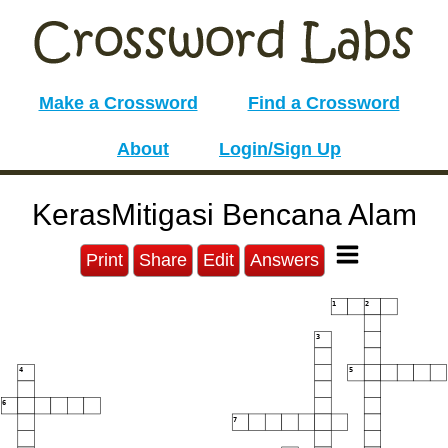
Make a Crossword
Find a Crossword
About
Login/Sign Up
KerasMitigasi Bencana Alam
Print
Share
Edit
Answers
1
2
3
4
5
6
7