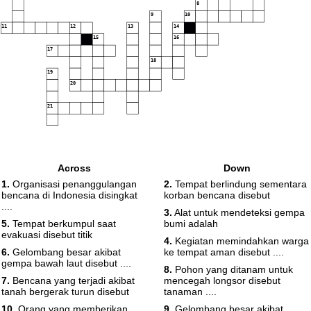
8
9
10
11
12
13
14
15
16
17
18
19
20
21
Across
Down
1.
Organisasi penanggulangan
2.
Tempat berlindung sementara
bencana di Indonesia disingkat
korban bencana disebut
....
3.
Alat untuk mendeteksi gempa
5.
Tempat berkumpul saat
bumi adalah
evakuasi disebut titik
4.
Kegiatan memindahkan warga
6.
Gelombang besar akibat
ke tempat aman disebut ....
gempa bawah laut disebut ....
8.
Pohon yang ditanam untuk
7.
Bencana yang terjadi akibat
mencegah longsor disebut
tanah bergerak turun disebut
tanaman ....
10.
Orang yang memberikan
9.
Gelombang besar akibat