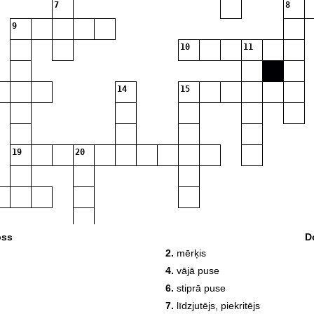
7
8
9
10
11
14
15
19
20
oss
D
2.
mērķis
4.
vājā puse
6.
stiprā puse
7.
līdzjutējs, piekritējs