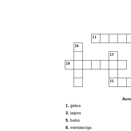
13
16
17
18
21
Acr
1.
ģitāra
3.
laipns
5.
balss
8.
mērķtiecīgs