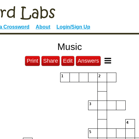
 a Crossword
About
Login/Sign Up
Music
Print
Share
Edit
Answers
1
2
3
4
5