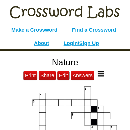
Make a Crossword
Find a Crossword
About
Login/Sign Up
Nature
Print
Share
Edit
Answers
1
2
3
4
5
6
7