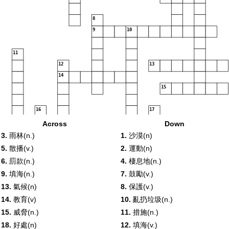
8
9
10
11
12
13
14
15
16
17
18
19
Across
Down
3.
雨林(n.)
1.
沙漠(n)
5.
散播(v.)
2.
運動(n)
6.
罰款(n.)
4.
棲息地(n.)
9.
填海(n.)
7.
鼓勵(v.)
13.
氣候(n)
8.
保護(v.)
14.
教育(v)
10.
亂扔垃圾(n.)
15.
威脅(n.)
11.
措施(n.)
18.
好處(n)
12.
填海(v.)