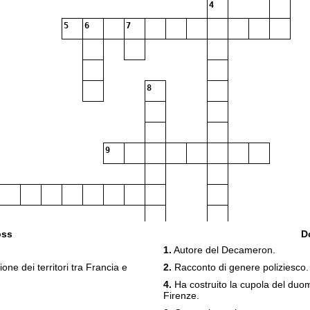
4
5
6
7
8
9
11
oss
D
1.
Autore del Decameron.
12
ione dei territori tra Francia e
2.
Racconto di genere poliziesco.
4.
Ha costruito la cupola del duom
Firenze.