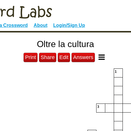
 a Crossword
About
Login/Sign Up
Oltre la cultura
Print
Share
Edit
Answers
1
3