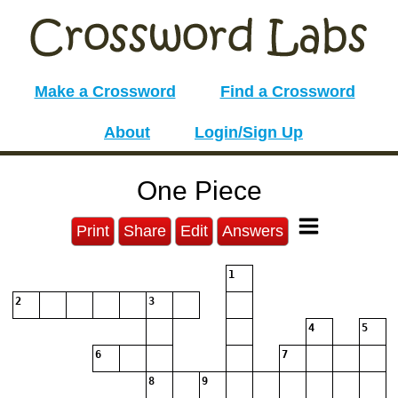
Make a Crossword
Find a Crossword
About
Login/Sign Up
One Piece
Print
Share
Edit
Answers
1
2
3
4
5
6
7
8
9