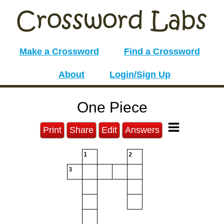
Make a Crossword
Find a Crossword
About
Login/Sign Up
One Piece
Print
Share
Edit
Answers
1
2
3