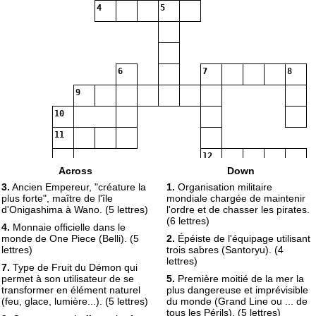
4
5
6
7
8
9
10
11
12
Across
Down
13
3.
Ancien Empereur, "créature la
1.
Organisation militaire
plus forte", maître de l'île
mondiale chargée de maintenir
d'Onigashima à Wano. (5 lettres)
l'ordre et de chasser les pirates.
(6 lettres)
4.
Monnaie officielle dans le
monde de One Piece (Belli). (5
2.
Épéiste de l'équipage utilisant
lettres)
trois sabres (Santoryu). (4
lettres)
7.
Type de Fruit du Démon qui
permet à son utilisateur de se
5.
Première moitié de la mer la
transformer en élément naturel
plus dangereuse et imprévisible
(feu, glace, lumière...). (5 lettres)
du monde (Grand Line ou ... de
tous les Périls). (5 lettres)