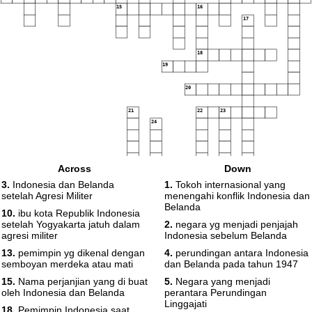
15
16
17
18
19
20
21
22
23
24
Across
Down
25
3.
Indonesia dan Belanda
1.
Tokoh internasional yang
setelah Agresi Militer
menengahi konflik Indonesia dan
Belanda
10.
ibu kota Republik Indonesia
setelah Yogyakarta jatuh dalam
2.
negara yg menjadi penjajah
agresi militer
Indonesia sebelum Belanda
13.
pemimpin yg dikenal dengan
4.
perundingan antara Indonesia
semboyan merdeka atau mati
dan Belanda pada tahun 1947
15.
Nama perjanjian yang di buat
5.
Negara yang menjadi
oleh Indonesia dan Belanda
perantara Perundingan
Linggajati
18.
Pemimpin Indonesia saat