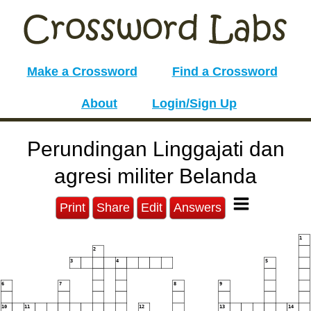
Make a Crossword
Find a Crossword
About
Login/Sign Up
Perundingan Linggajati dan
agresi militer Belanda
Print
Share
Edit
Answers
1
2
3
4
5
6
7
8
9
10
11
12
13
14