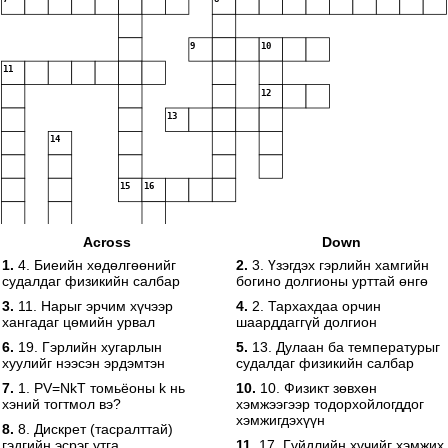
9
10
11
12
13
14
15
16
Across
Down
17
18
1.
4. Биеийн хөдөлгөөнийг
2.
3. Үзэгдэх гэрлийн хамгийн
судалдаг физикийн салбар
богино долгионы урттай өнгө
19
3.
11. Нарыг эрчим хүчээр
4.
2. Тархахдаа орчин
хангадаг цөмийн урвал
шаарддаггүй долгион
6.
19. Гэрлийн хугарлын
5.
13. Дулаан ба температурыг
хуулийг нээсэн эрдэмтэн
судалдаг физикийн салбар
7.
1. PV=NkT томьёоны k нь
10.
10. Физикт зөвхөн
хэний тогтмол вэ?
хэмжээгээр тодорхойлогддог
хэмжигдэхүүн
8.
8. Дискрет (тасралттай)
гэдгийн эсрэг утга
11.
17. Гүйдлийн хүчийг хэмжих