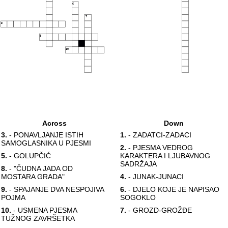
6
7
8
9
10
Across
Down
3.
- PONAVLJANJE ISTIH
1.
- ZADATCI-ZADACI
SAMOGLASNIKA U PJESMI
2.
- PJESMA VEDROG
5.
- GOLUPČIĆ
KARAKTERA I LJUBAVNOG
SADRŽAJA
8.
- "ČUDNA JADA OD
MOSTARA GRADA"
4.
- JUNAK-JUNACI
9.
- SPAJANJE DVA NESPOJIVA
6.
- DJELO KOJE JE NAPISAO
POJMA
SOGOKLO
10.
- USMENA PJESMA
7.
- GROZD-GROŽĐE
TUŽNOG ZAVRŠETKA