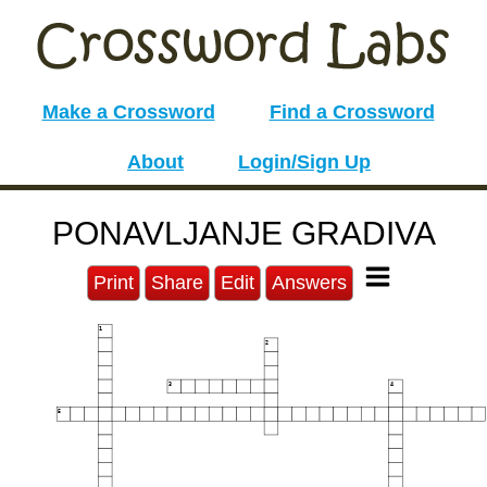
Make a Crossword
Find a Crossword
About
Login/Sign Up
PONAVLJANJE GRADIVA
Print
Share
Edit
Answers
1
2
3
4
5