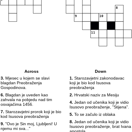
8
9
10
11
Across
Down
3.
Mjesec u kojem se slavi
1.
Starozavjetni zakonodavac
blagdan Preobraženja
koji je bio kod Isusova
Gospodinova.
preobraženja
6.
Blagdan je uveden kao
2.
Hrvatski naziv za Mesiju
zahvala na pobjedu nad tim
4.
Jedan od učenika koji je vidio
osvajačima 1456.
Isusovo preobraženje, "Stijena".
7.
Starozavjetni prorok koji je bio
5.
To se začulo iz oblaka
kod Isusova preobraženja
8.
Jedan od učenika koji je vidio
9.
"Ovo je Sin moj, Ljubljeni! U
Isusovo preobraženje, brat Ivana
njemu mi sva..."
apostola.