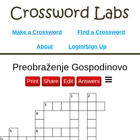
Make a Crossword
Find a Crossword
About
Login/Sign Up
Preobraženje Gospodinovo
Print
Share
Edit
Answers
1
2
3
4
5
6
7