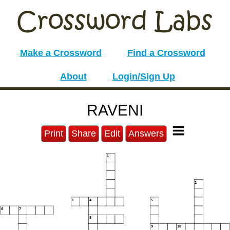
Make a Crossword
Find a Crossword
About
Login/Sign Up
RAVENI
Print
Share
Edit
Answers
1
2
3
4
5
6
7
8
9
10