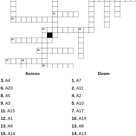
11
12
13
14
15
16
17
18
19
Across
Down
3.
A4
1.
A7
6.
A20
2.
A11
8.
A5
4.
A2
9.
A3
5.
A10
11.
A15
7.
A17
12.
A1
10.
A19
13.
A9
13.
A8
15.
A14
14.
A13