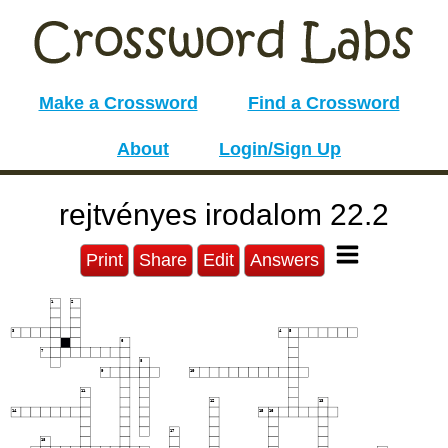
Make a Crossword
Find a Crossword
About
Login/Sign Up
rejtvényes irodalom 22.2
Print
Share
Edit
Answers
1
2
3
4
5
6
7
8
9
10
11
12
13
14
15
16
17
18