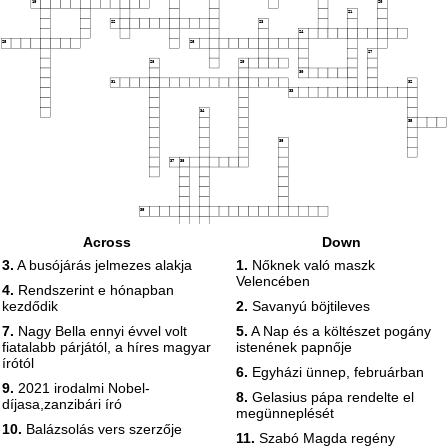
19
20
21
22
23
24
25
26
27
28
29
30
31
32
33
34
35
36
37
38
39
Across
Down
3.
A busójárás jelmezes alakja
1.
Nőknek való maszk
Velencében
4.
Rendszerint e hónapban
kezdődik
2.
Savanyú böjtileves
7.
Nagy Bella ennyi évvel volt
5.
A Nap és a költészet pogány
fiatalabb párjától, a híres magyar
istenének papnője
írótól
6.
Egyházi ünnep, februárban
9.
2021 irodalmi Nobel-
8.
Gelasius pápa rendelte el
díjasa,zanzibári író
megünneplését
10.
Balázsolás vers szerzője
11.
Szabó Magda regény