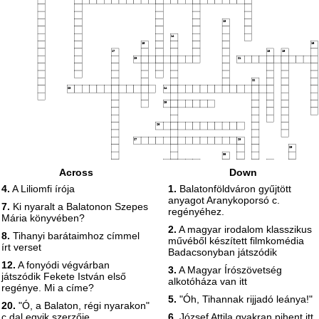
13
14
15
16
17
18
19
20
21
22
23
24
25
26
27
28
29
30
31
32
Across
Down
33
34
4.
A Liliomfi írója
1.
Balatonföldváron gyűjtött
anyagot Aranykoporsó c.
7.
Ki nyaralt a Balatonon Szepes
regényéhez.
Mária könyvében?
2.
A magyar irodalom klasszikus
8.
Tihanyi barátaimhoz címmel
művéből készített filmkomédia
írt verset
Badacsonyban játszódik
12.
A fonyódi végvárban
3.
A Magyar Írószövetség
játszódik Fekete István első
alkotóháza van itt
regénye. Mi a címe?
5.
"Óh, Tihannak rijjadó leánya!"
20.
"Ó, a Balaton, régi nyarakon"
c dal egyik szerzője
6.
József Attila gyakran pihent itt