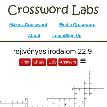
Make a Crossword
Find a Crossword
About
Login/Sign Up
rejtvényes irodalom 22.9.
Print
Share
Edit
Answers
1
2
3
4
5
6
7
8
9
10
11
12