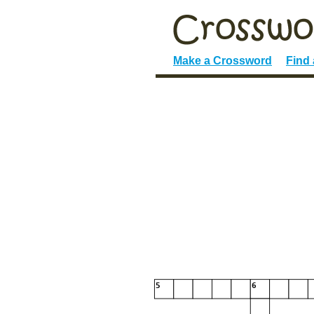
Make a Crossword
Find
5
6