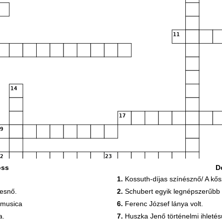
11
14
17
19
22
23
oss
D
1.
Kossuth-díjas színésznő/ A kős
esnő.
2.
Schubert egyik legnépszerűbb 
 musica
6.
Ferenc József lánya volt.
28
a.
7.
Huszka Jenő történelmi ihletés