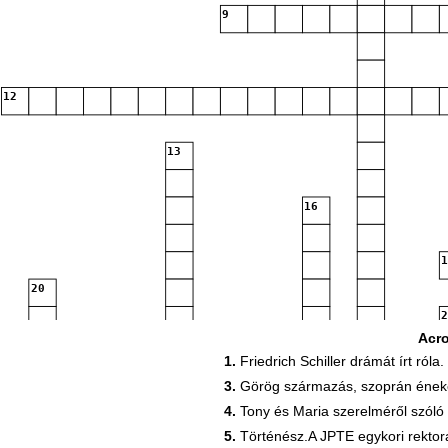
9
12
13
16
20
Acr
24
25
1.
Friedrich Schiller drámát írt róla.
26
3.
Görög származás, szoprán ének
4.
Tony és Maria szerelméről szóló
5.
Történész.A JPTE egykori rektor