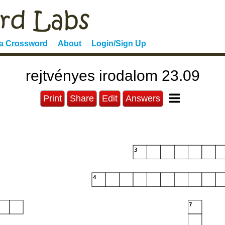
 a Crossword
About
Login/Sign Up
rejtvényes irodalom 23.09
Print
Share
Edit
Answers
3
4
7