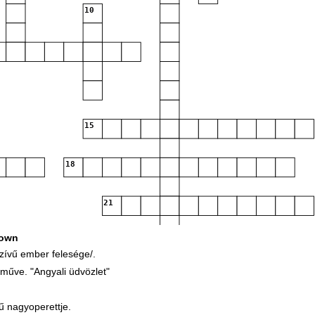
10
15
18
21
own
zívű ember felesége/.
27
műve. "Angyali üdvözlet"
29
ű nagyoperettje.