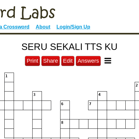
 a Crossword
About
Login/Sign Up
SERU SEKALI TTS KU
Print
Share
Edit
Answers
1
2
3
4
6
7
8