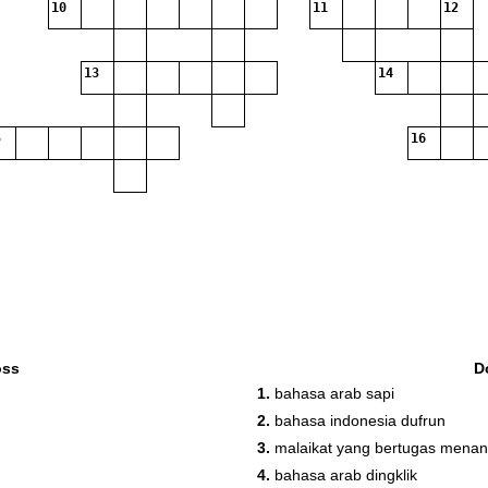
10
11
12
13
14
16
oss
D
1.
bahasa arab sapi
2.
bahasa indonesia dufrun
3.
malaikat yang bertugas menany
4.
bahasa arab dingklik