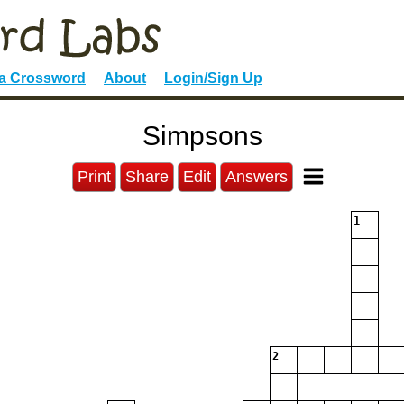
 a Crossword
About
Login/Sign Up
Simpsons
Print
Share
Edit
Answers
1
2