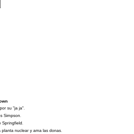
own
or su "ja ja".
Los Simpson.
 Springfield.
la planta nuclear y ama las donas.