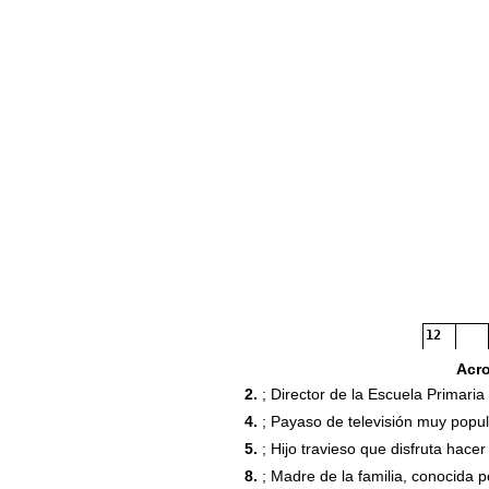
12
Acr
2.
; Director de la Escuela Primaria 
4.
; Payaso de televisión muy popula
5.
; Hijo travieso que disfruta hace
8.
; Madre de la familia, conocida p