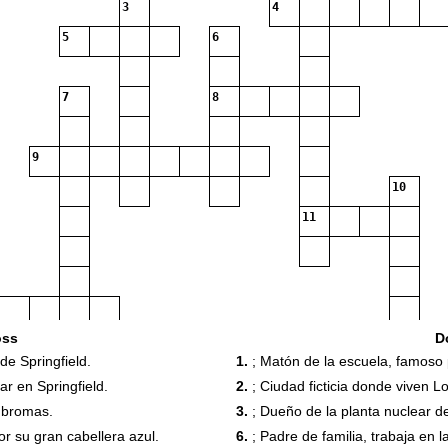
3
4
5
6
7
8
9
10
11
13
14
oss
D
de Springfield.
1.
; Matón de la escuela, famoso p
r en Springfield.
2.
; Ciudad ficticia donde viven 
r bromas.
3.
; Dueño de la planta nuclear de
or su gran cabellera azul.
6.
; Padre de familia, trabaja en 