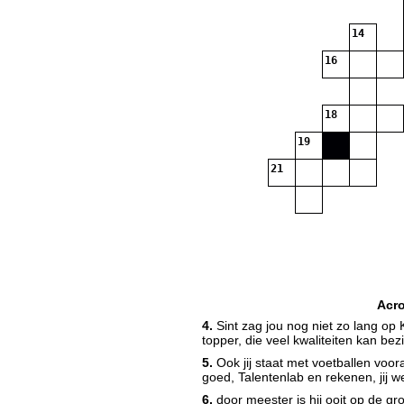
14
16
18
19
21
Acr
4.
Sint zag jou nog niet zo lang op Kl
topper, die veel kwaliteiten kan bezi
5.
Ook jij staat met voetballen voora
goed, Talentenlab en rekenen, jij 
6.
door meester is hij ooit op de gr