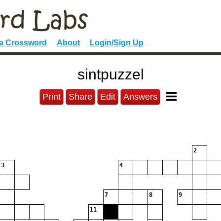
 a Crossword
About
Login/Sign Up
sintpuzzel
Print
Share
Edit
Answers
2
3
4
7
8
9
11