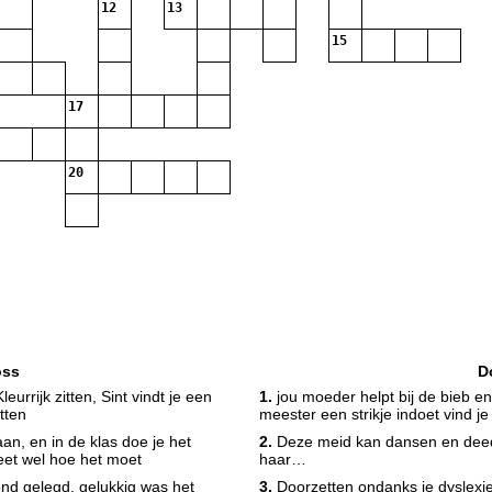
12
13
15
17
20
oss
D
eurrijk zitten, Sint vindt je een
1.
jou moeder helpt bij de bieb en j
tten
meester een strikje indoet vind je
an, en in de klas doe je het
2.
Deze meid kan dansen en deed 
weet wel hoe het moet
haar…
ond gelegd, gelukkig was het
3.
Doorzetten ondanks je dyslexie