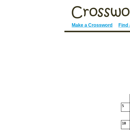
Make a Crossword
Find
5
10