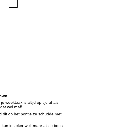
own
e weektaak is altijd op tijd af als
 dat wel maf!
dit op het pontje ze schudde met
 kun je zeker wel, maar als je boos