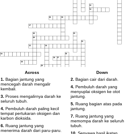
13
14
15
16
17
18
19
20
21
22
23
24
25
26
27
28
29
Across
Down
30
1.
Bagian jantung yang
2.
Bagian cair dari darah.
mencegah darah mengalir
4.
Pembuluh darah yang
31
kembali.
menyuplai oksigen ke otot
3.
Proses mengalirnya darah ke
jantung.
seluruh tubuh.
5.
Ruang bagian atas pada
4.
Pembuluh darah paling kecil
jantung.
tempat pertukaran oksigen dan
7.
Ruang jantung yang
karbon dioksida.
memompa darah ke seluruh
6.
Ruang jantung yang
tubuh.
menerima darah dari paru-paru.
10.
Senyawa hasil ikatan