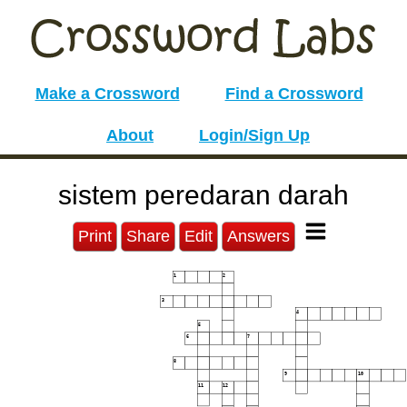
Make a Crossword
Find a Crossword
About
Login/Sign Up
sistem peredaran darah
Print
Share
Edit
Answers
1
2
3
4
5
6
7
8
9
10
11
12