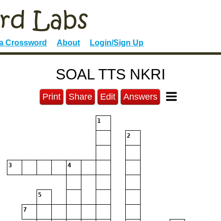
 a Crossword
About
Login/Sign Up
SOAL TTS NKRI
Print
Share
Edit
Answers
1
2
3
4
5
7