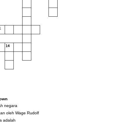
1
14
own
ah negara
kan oleh Wage Rudolf
a adalah