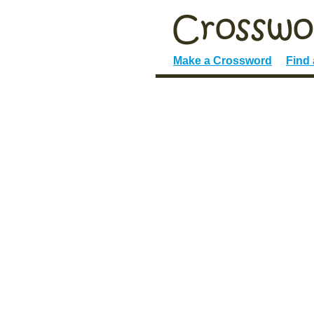
Make a Crossword
Find